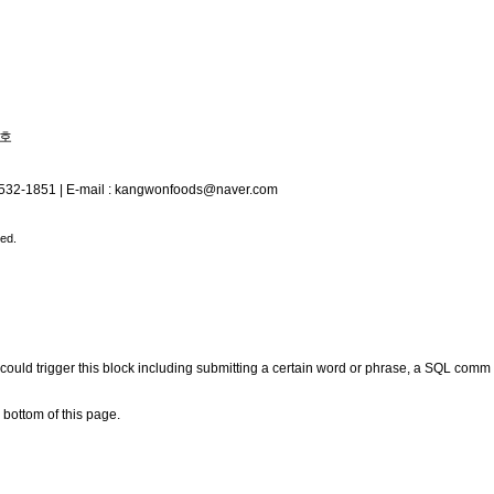
6호
-532-1851
|
E-mail : kangwonfoods@naver.com
ed.
at could trigger this block including submitting a certain word or phrase, a SQL comm
bottom of this page.