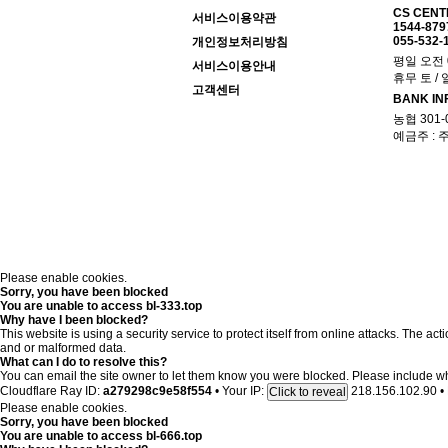
CS CENT
서비스이용약관
1544-879
055-532-
개인정보처리방침
평일 오전 0
서비스이용안내
휴무 토 / 
고객센터
BANK IN
농협 301-0
예금주 :
Please enable cookies.
Sorry, you have been blocked
You are unable to access
bl-333.top
Why have I been blocked?
This website is using a security service to protect itself from online attacks. The a
and or malformed data.
What can I do to resolve this?
You can email the site owner to let them know you were blocked. Please include w
Cloudflare Ray ID:
a279298c9e58f554
•
Your IP:
218.156.102.90
•
Click to reveal
Please enable cookies.
Sorry, you have been blocked
You are unable to access
bl-666.top